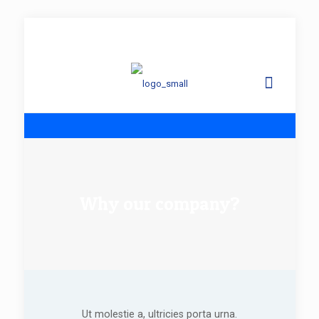
info@
Why our company?
Ut molestie a, ultricies porta urna.