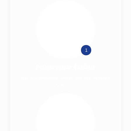
1
Pellentesque dapibus
Vitae adipiscing turpis. Aenean ligula nibh, molestie id
viverra a, dapibus at dolor.