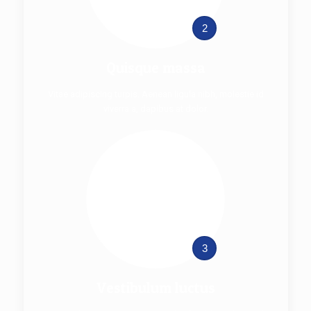
2
Quisque massa
Vitae adipiscing turpis. Aenean ligula nibh, molestie id
viverra a, dapibus at dolor.
3
Vestibulum luctus