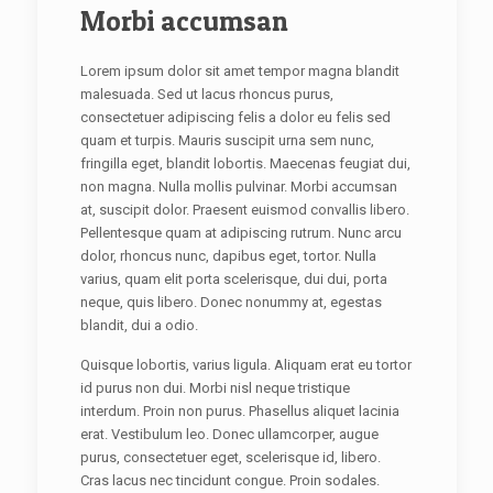
Morbi accumsan
Lorem ipsum dolor sit amet tempor magna blandit
malesuada. Sed ut lacus rhoncus purus,
consectetuer adipiscing felis a dolor eu felis sed
quam et turpis. Mauris suscipit urna sem nunc,
fringilla eget, blandit lobortis. Maecenas feugiat dui,
non magna. Nulla mollis pulvinar. Morbi accumsan
at, suscipit dolor. Praesent euismod convallis libero.
Pellentesque quam at adipiscing rutrum. Nunc arcu
dolor, rhoncus nunc, dapibus eget, tortor. Nulla
varius, quam elit porta scelerisque, dui dui, porta
neque, quis libero. Donec nonummy at, egestas
blandit, dui a odio.
Quisque lobortis, varius ligula. Aliquam erat eu tortor
id purus non dui. Morbi nisl neque tristique
interdum. Proin non purus. Phasellus aliquet lacinia
erat. Vestibulum leo. Donec ullamcorper, augue
purus, consectetuer eget, scelerisque id, libero.
Cras lacus nec tincidunt congue. Proin sodales.